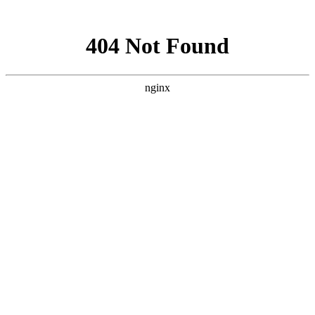
网站地图
028-87457675
搜索产品
选择语言
首页
产品
电缆组件系列
半钢同轴电缆组件
半柔同轴电缆组件
高性能稳幅稳
相VNA测试电缆组件
经济型稳幅稳相VNA测试电缆
组件
柔性同轴电缆组件
连接器和连接器系列
同轴机械校准件
射频微波毫米波板载连接器
射频微