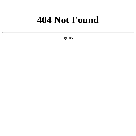
网站地图
028-87457675
搜索产品
选择语言
首页
产品
电缆组件系列
半钢同轴电缆组件
半柔同轴电缆组件
高性能稳幅稳
相VNA测试电缆组件
经济型稳幅稳相VNA测试电缆
组件
柔性同轴电缆组件
连接器和连接器系列
同轴机械校准件
射频微波毫米波板载连接器
射频微