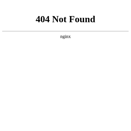
网站地图
028-87457675
搜索产品
选择语言
首页
产品
电缆组件系列
半钢同轴电缆组件
半柔同轴电缆组件
高性能稳幅稳
相VNA测试电缆组件
经济型稳幅稳相VNA测试电缆
组件
柔性同轴电缆组件
连接器和连接器系列
同轴机械校准件
射频微波毫米波板载连接器
射频微