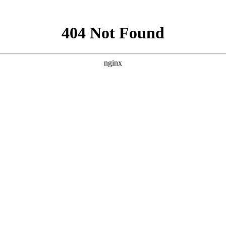
相VNA测试电缆组件
经济型稳幅稳相VNA测试电缆组件
柔性同
波毫米波转接器