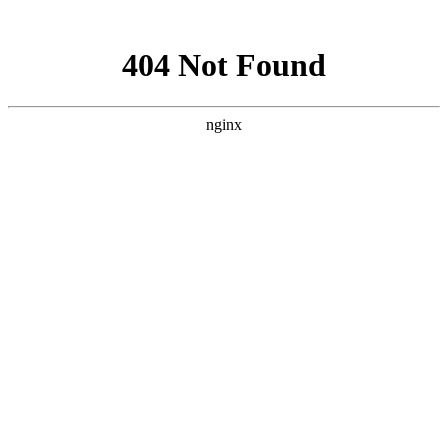
网站地图
028-87457675
搜索产品
选择语言
首页
产品
电缆组件系列
半钢同轴电缆组件
半柔同轴电缆组件
高性能稳幅稳
相VNA测试电缆组件
经济型稳幅稳相VNA测试电缆
组件
柔性同轴电缆组件
连接器和连接器系列
同轴机械校准件
射频微波毫米波板载连接器
射频微